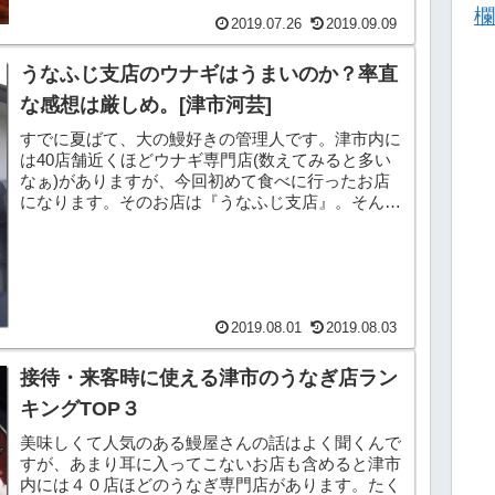
欄
2019.07.26
2019.09.09
うなふじ支店のウナギはうまいのか？率直
な感想は厳しめ。[津市河芸]
すでに夏ばて、大の鰻好きの管理人です。津市内に
は40店舗近くほどウナギ専門店(数えてみると多い
なぁ)がありますが、今回初めて食べに行ったお店
になります。そのお店は『うなふじ支店』。そんで
その名の通り、∈(ﾟ◎ﾟ)∋ｳﾅ大好きな三重県人の皆
さ...
2019.08.01
2019.08.03
接待・来客時に使える津市のうなぎ店ラン
キングTOP３
美味しくて人気のある鰻屋さんの話はよく聞くんで
すが、あまり耳に入ってこないお店も含めると津市
内には４０店ほどのうなぎ専門店があります。たく