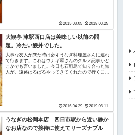
さんでいっぱいです。今日は平日の夜遅い時間だと
いうことも...
2015.08.05
2019.03.25
大観亭 津駅西口店は美味しい以前の問
題。冷たい鰻丼でした。
大事な友人が来た時は必ずうなぎ料理屋さんに連れ
て行きます。これはウナギ屋さんのグルメ記事かど
こかでも言いました。今日も石垣島で知り合った知
人が、遠路はるばるやってきてくれたので行くこと
にしました。今回はゆっくりしている時間がないと
いうことで...
2016.04.29
2019.03.11
うなぎの松岡本店 四日市駅から近い静か
なお店なので接待に使えてリーズナブル