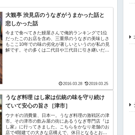
大観亭 渋見店のうなぎがうまかった話と
悲しかった話
今まで食べてきた鰻屋さんで俺的ランキングで1位
だったこのお店を含め、三重県のうなぎの美味しさ
もここ10年での味の劣化が著しいというのが私の見
解です。その多くは二代目や三代目に引き継いだ、
お店を大きくしたっていう諸事情や大人の事情がキ
ッカケと...
2016.03.28
2019.03.25
うなぎ料理 はし家は伝統の味を守り続け
ていて安心の旨さ［津市］
ウナギの消費量、日本一。うなぎ料理の激戦区の津
市。その津市の飲み屋の街にあるうなぎ専門店『は
し家』に行ってきました。こちらをかなり老舗のお
店で4階建ての大きな店構えで、休日となるとお客