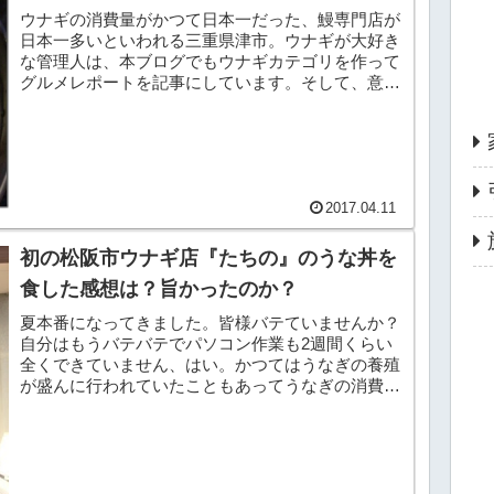
ウナギの消費量がかつて日本一だった、鰻専門店が
日本一多いといわれる三重県津市。ウナギが大好き
な管理人は、本ブログでもウナギカテゴリを作って
グルメレポートを記事にしています。そして、意外
に知られていないのが松阪や伊勢方面にも美味しい
鰻屋さんが...
2017.04.11
初の松阪市ウナギ店『たちの』のうな丼を
食した感想は？旨かったのか？
夏本番になってきました。皆様バテていませんか？
自分はもうバテバテでパソコン作業も2週間くらい
全くできていません、はい。かつてはうなぎの養殖
が盛んに行われていたこともあってうなぎの消費量
が日本一に輝いたこともある津市。そんな理由で津
市といえば...