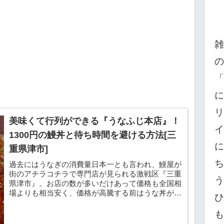
雑
の
「
に
リ
美味くて行列ができる『うなふじ本店』！
イ
1300円の鰻丼と待ち時間を避ける方法[三
に
重県津市]
ち
過去にはうなぎの消費量日本一とも言われ、鰻屋が
街のアチラコチラで専門店が見られる激戦区『三重
う
県津市』。お店の数が多いだけあって価格も全国相
場よりも相当安く、価格が高騰する前はうな丼が１
ひ
０００円でお釣りがくるくらいでした。昼ご飯と夜
ご飯にうな...
も