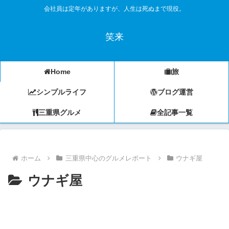
会社員は定年がありますが、人生は死ぬまで現役。
笑来
Home
旅
シンプルライフ
ブログ運営
三重県グルメ
全記事一覧
ホーム
三重県中心のグルメレポート
ウナギ屋
ウナギ屋