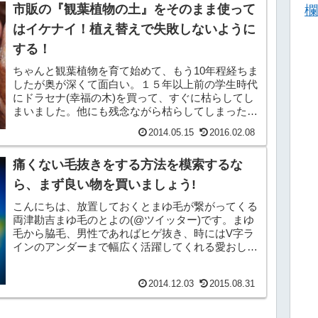
市販の『観葉植物の土』をそのまま使って
欄
はイケナイ！植え替えで失敗しないように
する！
ちゃんと観葉植物を育て始めて、もう10年程経ちま
したが奥が深くて面白い。１５年以上前の学生時代
にドラセナ(幸福の木)を買って、すぐに枯らしてし
まいました。他にも残念ながら枯らしてしまったも
のもありますが、その中で自分が実際に育ててみて
2014.05.15
2016.02.08
失敗し...
痛くない毛抜きをする方法を模索するな
ら、まず良い物を買いましょう!
こんにちは、放置しておくとまゆ毛が繋がってくる
両津勘吉まゆ毛のとよの(@ツイッター)です。まゆ
毛から脇毛、男性であればヒゲ抜き、時にはV字ラ
インのアンダーまで幅広く活躍してくれる愛おしい
毛抜きについて書きます、はい。何でも書いちゃう
ブログな...
2014.12.03
2015.08.31