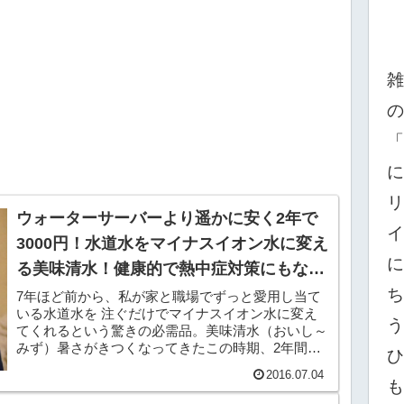
雑
の
「
に
リ
ウォーターサーバーより遥かに安く2年で
イ
3000円！水道水をマイナスイオン水に変え
に
る美味清水！健康的で熱中症対策にもなる
夏は必須アイテム！
ち
7年ほど前から、私が家と職場でずっと愛用し当て
いる水道水を 注ぐだけでマイナスイオン水に変え
う
てくれるという驚きの必需品。美味清水（おいし～
みず）暑さがきつくなってきたこの時期、2年間で
ひ
3000円程度でおいしい水が飲み放題になるってい
2016.07.04
うありえ...
も