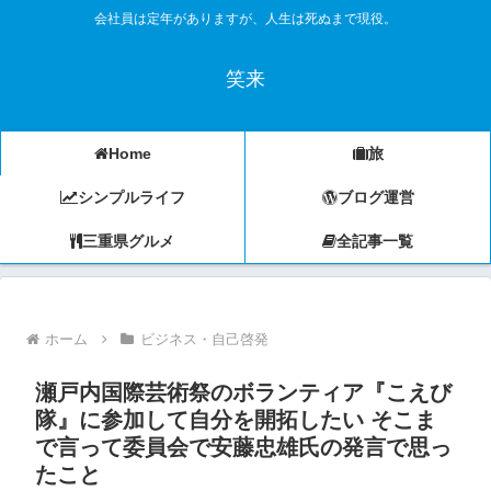
会社員は定年がありますが、人生は死ぬまで現役。
笑来
Home
旅
シンプルライフ
ブログ運営
三重県グルメ
全記事一覧
ホーム
ビジネス・自己啓発
瀬戸内国際芸術祭のボランティア『こえび
隊』に参加して自分を開拓したい そこま
で言って委員会で安藤忠雄氏の発言で思っ
たこと