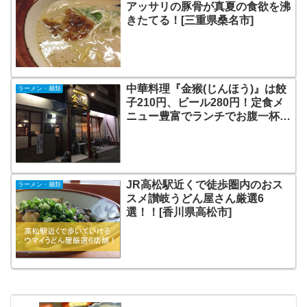
アッサリの豚骨が真夏の食欲を沸
きたてる！[三重県桑名市]
中華料理『金猴(じんほう)』は餃
ラーメン・麺類
子210円、ビール280円！定食メ
ニュー豊富でランチでお腹一杯！
[津市]
JR高松駅近くで徒歩圏内のおス
ラーメン・麺類
スメ讃岐うどん屋さん厳選6
選！！[香川県高松市]