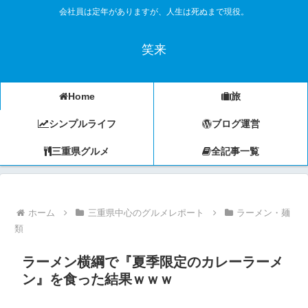
会社員は定年がありますが、人生は死ぬまで現役。
笑来
Home
旅
シンプルライフ
ブログ運営
三重県グルメ
全記事一覧
ホーム
三重県中心のグルメレポート
ラーメン・麺
類
ラーメン横綱で『夏季限定のカレーラーメ
ン』を食った結果ｗｗｗ