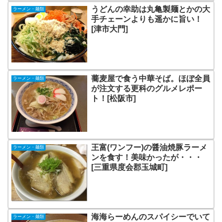
うどんの幸助は丸亀製麺とかの大
ラーメン・麺類
手チェーンよりも遥かに旨い！
[津市大門]
蕎麦屋で食う中華そば。ほぼ全員
ラーメン・麺類
が注文する更科のグルメレポー
ト！[松阪市]
王富(ワンフー)の醤油焼豚ラーメ
ラーメン・麺類
ンを食す！美味かったが・・・
[三重県度会郡玉城町]
海海らーめんのスパイシーでいて
ラーメン・麺類