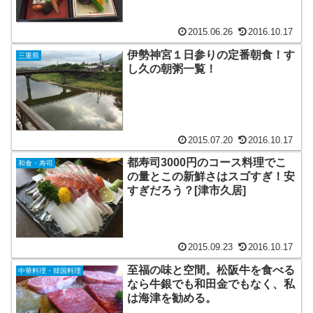
2015.06.26
2016.10.17
伊勢神宮１日参りの定番朝食！す
三重県
し久の朝粥一覧！
2015.07.20
2016.10.17
都寿司3000円のコース料理でこ
和食・寿司
の量とこの新鮮さはスゴすぎ！安
すぎだろう？[津市久居]
2015.09.23
2016.10.17
至福の味と空間。松阪牛を食べる
中華料理・韓国料理
なら牛銀でも和田金でもなく、私
は海津を勧める。