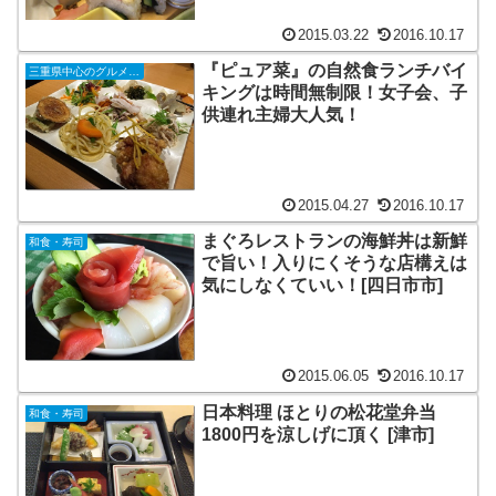
2015.03.22
2016.10.17
『ピュア菜』の自然食ランチバイ
三重県中心のグルメレポート
キングは時間無制限！女子会、子
供連れ主婦大人気！
2015.04.27
2016.10.17
まぐろレストランの海鮮丼は新鮮
和食・寿司
で旨い！入りにくそうな店構えは
気にしなくていい！[四日市市]
2015.06.05
2016.10.17
日本料理 ほとりの松花堂弁当
和食・寿司
1800円を涼しげに頂く [津市]