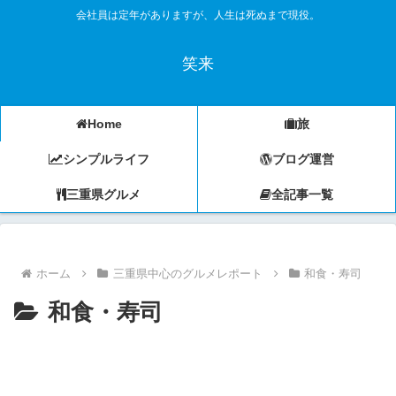
会社員は定年がありますが、人生は死ぬまで現役。
笑来
Home
旅
シンプルライフ
ブログ運営
三重県グルメ
全記事一覧
ホーム
三重県中心のグルメレポート
和食・寿司
和食・寿司