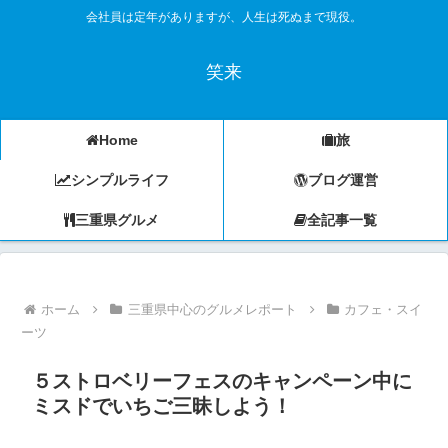
会社員は定年がありますが、人生は死ぬまで現役。
笑来
Home
旅
シンプルライフ
ブログ運営
三重県グルメ
全記事一覧
ホーム
三重県中心のグルメレポート
カフェ・スイ
ーツ
５ストロベリーフェスのキャンペーン中に
ミスドでいちご三昧しよう！