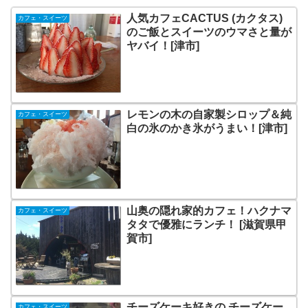
人気カフェCACTUS (カクタス)
カフェ・スイーツ
のご飯とスイーツのウマさと量が
ヤバイ！[津市]
レモンの木の自家製シロップ＆純
カフェ・スイーツ
白の氷のかき氷がうまい！[津市]
山奥の隠れ家的カフェ！ハクナマ
カフェ・スイーツ
タタで優雅にランチ！ [滋賀県甲
賀市]
チーズケーキ好きの チーズケー
カフェ・スイーツ