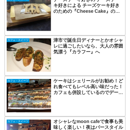
キ好きによる チーズケーキ好き
のための『Cheese Cake』の横
井さん [津市]
津市で誕生日ディナーとかオシャ
カフェ・スイーツ
レに過ごしたいなら、大人の雰囲
気漂う『カラフー』へ
ケーキはシェリールがお勧め！ど
カフェ・スイーツ
れ食べてもレベル高い味だった！
カフェも併設しているのでデート
にどうでしょう!?[三重県鈴鹿市]
オシャレなmoon cafeで食事も美
カフェ・スイーツ
味しく楽しい！夜はバースタイル