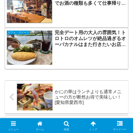
でお酒の種類も多くて仕事帰りの
一杯に！[津市/津新町]
完全デート用の大人の雰囲気！ト
カフェ・スイーツ
ロトロのオムレツが絶品過ぎるオ
ーバカナルはまた行きたいお店
だ！[大阪梅田]
かにの華はランチよりも通常メニ
ューの方が断然お得で美味しい！
[愛知県愛西市]
本日で独立3周年！収入とかアクセ
メニュー
ホーム
検索
トップ
サイドバー
ス数とか、再就職した感想とか殴