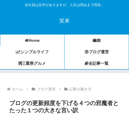
会社員は定年がありますが、人生は死ぬまで現役。
笑来
Home
旅
シンプルライフ
ブログ運営
三重県グルメ
全記事一覧
ホーム
ブログ運営
記事の書き方
ブログの更新頻度を下げる４つの邪魔者と
たった１つの大きな言い訳