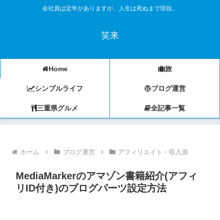
会社員は定年がありますが、人生は死ぬまで現役。
笑来
Home
旅
シンプルライフ
ブログ運営
三重県グルメ
全記事一覧
ホーム
ブログ運営
アフィリエイト・収入源
MediaMarkerのアマゾン書籍紹介(アフィ
リID付き)のブログパーツ設定方法