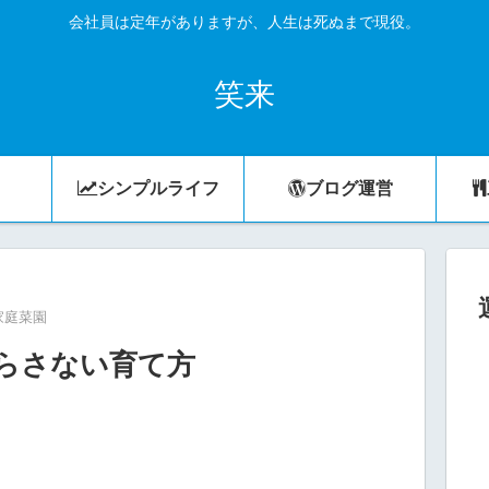
会社員は定年がありますが、人生は死ぬまで現役。
笑来
シンプルライフ
ブログ運営
家庭菜園
らさない育て方