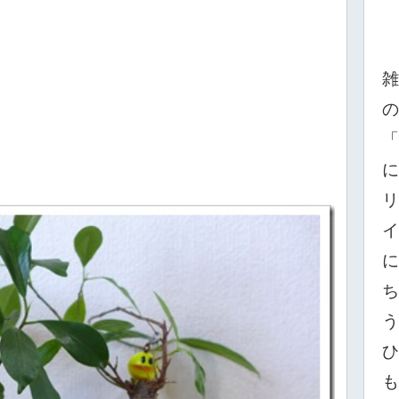
雑
の
「
に
リ
イ
に
ち
う
ひ
も